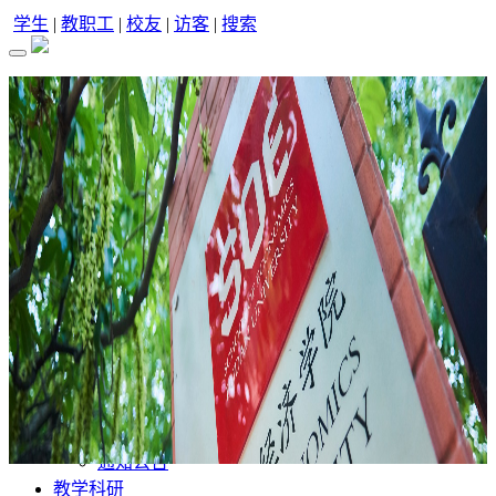
学生
|
教职工
|
校友
|
访客
|
搜索
首 页
学院概况
学院简介
学院领导
校园风景
历史沿革
联系我们
院系部门
院系设置
党群组织
行政机构
新闻资讯
学院动态
学术讲座
通知公告
教学科研