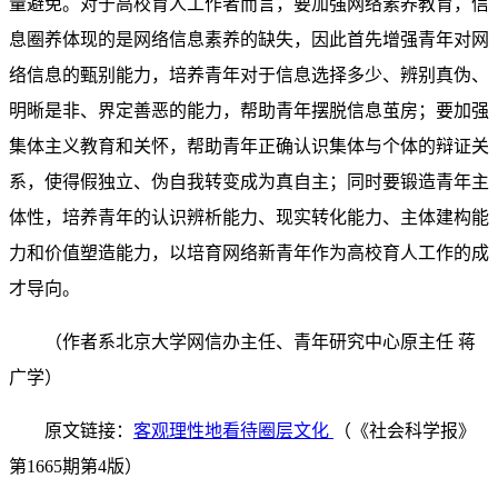
量避免。对于高校育人工作者而言，要加强网络素养教育，信
息圈养体现的是网络信息素养的缺失，因此首先增强青年对网
络信息的甄别能力，培养青年对于信息选择多少、辨别真伪、
明晰是非、界定善恶的能力，帮助青年摆脱信息茧房；要加强
集体主义教育和关怀，帮助青年正确认识集体与个体的辩证关
系，使得假独立、伪自我转变成为真自主；同时要锻造青年主
体性，培养青年的认识辨析能力、现实转化能力、主体建构能
力和价值塑造能力，以培育网络新青年作为高校育人工作的成
才导向。
（作者系北京大学网信办主任、青年研究中心原
主任 蒋
广学
）
原文链接：
客观理性地看待圈层文化
（《
社会科学报
》
第1665期第4版
）