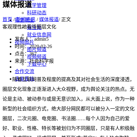
媒体报道
教学管理
科研动态
首页
/
新闻资讯
/
媒体报道
/ 正文
招生就业
客观理性地看待圈层文化
招生处
就业信息网
发布人：admin5
视频图片
时间：2020-02-26
图片频道
点击：
367
视频频道
来源：社会科学报
下载中心
合作交流
表单系统
随着互联网普及程度的提高及其对社会生活的深度浸透，
圈层文化现象正逐渐进入大众视野，成为舆论关注的热点。无
论是主动、被动参与或是无意识加入，从大面上说，作为一种
新型的社会组织方式，绝大部分网民都可以被分入一定的文化
圈层，二次元圈、电竞圈、书法圈……每个人因为自己的爱
好、职业、性格、特长等被划归为不同圈层，只是有人积极融