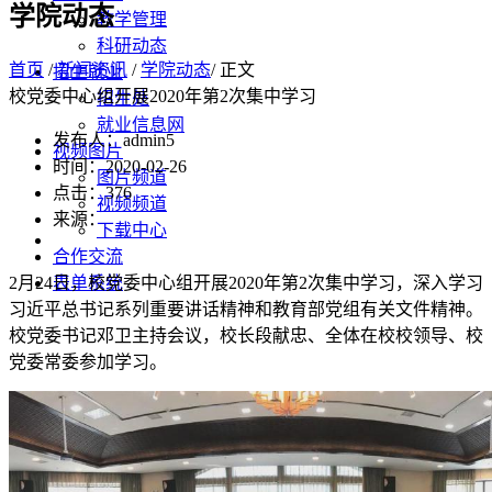
学院动态
教学管理
科研动态
首页
/
新闻资讯
/
学院动态
/ 正文
招生就业
校党委中心组开展2020年第2次集中学习
招生处
就业信息网
发布人：admin5
视频图片
时间：2020-02-26
图片频道
点击：
376
视频频道
来源：
下载中心
合作交流
2月24日，校党委中心组开展2020年第2次集中学习，深入学习
表单系统
习近平总书记系列重要讲话精神和教育部党组有关文件精神。
校党委书记邓卫主持会议，校长段献忠、全体在校校领导、校
党委常委参加学习。