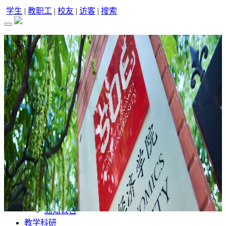
学生
|
教职工
|
校友
|
访客
|
搜索
首 页
学院概况
学院简介
学院领导
校园风景
历史沿革
联系我们
院系部门
院系设置
党群组织
行政机构
新闻资讯
学院动态
学术讲座
通知公告
教学科研